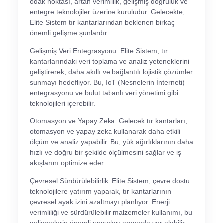
odak noktası, artan verimlilik, gelişmiş doğruluk ve
entegre teknolojiler üzerine kuruludur. Gelecekte,
Elite Sistem tır kantarlarından beklenen birkaç
önemli gelişme şunlardır:
Gelişmiş Veri Entegrasyonu: Elite Sistem, tır
kantarlarındaki veri toplama ve analiz yeteneklerini
geliştirerek, daha akıllı ve bağlantılı lojistik çözümler
sunmayı hedefliyor. Bu, IoT (Nesnelerin İnterneti)
entegrasyonu ve bulut tabanlı veri yönetimi gibi
teknolojileri içerebilir.
Otomasyon ve Yapay Zeka: Gelecek tır kantarları,
otomasyon ve yapay zeka kullanarak daha etkili
ölçüm ve analiz yapabilir. Bu, yük ağırlıklarının daha
hızlı ve doğru bir şekilde ölçülmesini sağlar ve iş
akışlarını optimize eder.
Çevresel Sürdürülebilirlik: Elite Sistem, çevre dostu
teknolojilere yatırım yaparak, tır kantarlarının
çevresel ayak izini azaltmayı planlıyor. Enerji
verimliliği ve sürdürülebilir malzemeler kullanımı, bu
gelişmelerin önemli unsurları arasında yer alabilir.