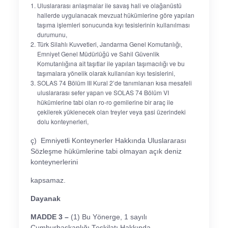
Uluslararası anlaşmalar ile savaş hali ve olağanüstü
hallerde uygulanacak mevzuat hükümlerine göre yapılan
taşıma işlemleri sonucunda kıyı tesislerinin kullanılması
durumunu,
Türk Silahlı Kuvvetleri, Jandarma Genel Komutanlığı,
Emniyet Genel Müdürlüğü ve Sahil Güvenlik
Komutanlığına ait taşıtlar ile yapılan taşımacılığı ve bu
taşımalara yönelik olarak kullanılan kıyı tesislerini,
SOLAS 74 Bölüm III Kural 2’de tanımlanan kısa mesafeli
uluslararası sefer yapan ve SOLAS 74 Bölüm VI
hükümlerine tabi olan ro-ro gemilerine bir araç ile
çekilerek yüklenecek olan treyler veya şasi üzerindeki
dolu konteynerleri,
ç) Emniyetli Konteynerler Hakkında Uluslararası
Sözleşme hükümlerine tabi olmayan açık deniz
konteynerlerini
kapsamaz.
Dayanak
MADDE 3 –
(1) Bu Yönerge, 1 sayılı
Cumhurbaşkanlığı Teşkilatı Hakkında