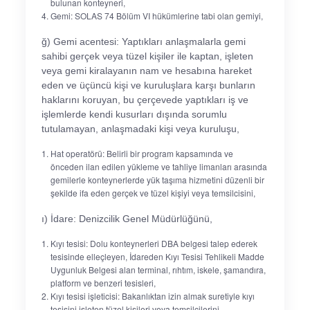
bulunan konteyneri,
Gemi: SOLAS 74 Bölüm VI hükümlerine tabi olan gemiyi,
ğ) Gemi acentesi: Yaptıkları anlaşmalarla gemi
sahibi gerçek veya tüzel kişiler ile kaptan, işleten
veya gemi kiralayanın nam ve hesabına hareket
eden ve üçüncü kişi ve kuruluşlara karşı bunların
haklarını koruyan, bu çerçevede yaptıkları iş ve
işlemlerde kendi kusurları dışında sorumlu
tutulamayan, anlaşmadaki kişi veya kuruluşu,
Hat operatörü: Belirli bir program kapsamında ve
önceden ilan edilen yükleme ve tahliye limanları arasında
gemilerle konteynerlerde yük taşıma hizmetini düzenli bir
şekilde ifa eden gerçek ve tüzel kişiyi veya temsilcisini,
ı) İdare: Denizcilik Genel Müdürlüğünü,
Kıyı tesisi: Dolu konteynerleri DBA belgesi talep ederek
tesisinde elleçleyen, İdareden Kıyı Tesisi Tehlikeli Madde
Uygunluk Belgesi alan terminal, rıhtım, iskele, şamandıra,
platform ve benzeri tesisleri,
Kıyı tesisi işleticisi: Bakanlıktan izin almak suretiyle kıyı
tesisini işleten tüzel kişileri veya temsilcilerini,