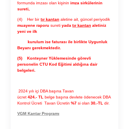
formunda imzası olan kişinin
imza sirkülerinin
sureti
,
(4) Her bir
tır kantarı
aletine ait, güncel periyodik
muayene raporu
sureti
yada
tır kantarı
aletiniz
yeni ve ilk
kurulum ise faturası ile birlikte Uygunluk
Beyanı gerekmektedir.
(5) Konteyner Yüklemesinde görevli
personelin CTU Kod Eğitimi aldığına dair
belgeleri.
2024 yılı içi DBA başına Tavan
ücret
424.- TL
belge başına devlete ödenecek DBA
Kontrol Ücreti Tavan Ücretin
%7
si olan
30.-TL
dir.
VGM Kantar Programı