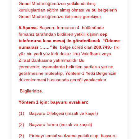
Genel Müdürlüğümüzce yetkilendirilmiş
kuruluşlardan eğitim almış olması ve bu belgelerin
Genel Müdürlüğümüze iletilmesi gerekiyor.
5.Aşama:
Başvuru formunun 4. bölümünde
firmanız tarafından bildirilen yetkili kişinin
cep
telefonuna kısa mesaj ile gönderilecek
“Ödeme
numarası :……”
ile belge ücreti olan
200.749.-
(iki
yüz bin yedi yüz kırk dokuz lira) Vakıfbank veya
Ziraat Bankasına yatırılmalıdır
Bu
çerçevede, aşamalarda belirtilen şartların yerine
getirilmesine müteakip, Yöntem-1 Yetki Belgenizin
düzenlenmesi hususunda gereği yapılacaktır.
Bilgilerinize.
Yöntem 1 için; başvuru evrakları;
(1) Başvuru Dilekçesi (imzalı ve kaşeli)
(2) Başvuru formu (imzalı ve kaşeli)
(3) Firmayı temsil ve ilzama yetkili olup, başvuru