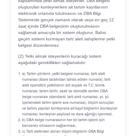
kapsamında yetki almak isteyenler, DBA belgesi
oluşturulan konteynerlere ait tartım kayıtlarının
elektronik ortamda tutulmasını ve DBA Bilgi
Sisteminde gerçek zamanlı olarak veya en geç 12
saat içinde DBA belgesinin oluşturulmasını
sağlamak amacıyla bir sistem oluşturur. Bahsi
geçen sistemi kurmayan tartı aleti sahiplerine yetki
belgesi düzenlenmez.
(2) Yetki almak isteyenlerin kuracağı sistem
aşağıdaki gereklilikleri sağlamalıdır:
a) Tartım yöntemi, yetki belgesi numarası, tartı aleti
numarası (İdare tarafından tahsis edilen numara), tartı
aleti operatörü yetkilisinin adı soyadı ve T.C. kimlik
numarası, tartım tarihi, saati ve otomatik verilen DBA
belge numarası (standardı: tartı aleti numarası, yıl, yıl
içerisindeki tartım işlemi sıra numarası), ölçüm sonuçları
ve tartımı yapılan konteynera ait kayıt bilgilerini (konteyner
numarası, konteyner payload ve dara ağırlığı) içermesi,
b) DBA belge numarasının her bir tartım işlemi için
benzersiz olmasının sağlanması,
c) Tartı aletinden alınan ölçüm bilgisinin DBA Bilgi