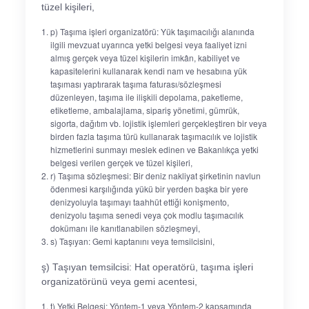
tüzel kişileri,
p) Taşıma işleri organizatörü: Yük taşımacılığı alanında
ilgili mevzuat uyarınca yetki belgesi veya faaliyet izni
almış gerçek veya tüzel kişilerin imkân, kabiliyet ve
kapasitelerini kullanarak kendi nam ve hesabına yük
taşıması yaptırarak taşıma faturası/sözleşmesi
düzenleyen, taşıma ile ilişkili depolama, paketleme,
etiketleme, ambalajlama, sipariş yönetimi, gümrük,
sigorta, dağıtım vb. lojistik işlemleri gerçekleştiren bir veya
birden fazla taşıma türü kullanarak taşımacılık ve lojistik
hizmetlerini sunmayı meslek edinen ve Bakanlıkça yetki
belgesi verilen gerçek ve tüzel kişileri,
r) Taşıma sözleşmesi: Bir deniz nakliyat şirketinin navlun
ödenmesi karşılığında yükü bir yerden başka bir yere
denizyoluyla taşımayı taahhüt ettiği konişmento,
denizyolu taşıma senedi veya çok modlu taşımacılık
dokümanı ile kanıtlanabilen sözleşmeyi,
s) Taşıyan: Gemi kaptanını veya temsilcisini,
ş) Taşıyan temsilcisi: Hat operatörü, taşıma işleri
organizatörünü veya gemi acentesi,
t) Yetki Belgesi: Yöntem-1 veya Yöntem-2 kapsamında