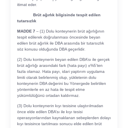
itimat eder.
Brüt ağırlık bilgisinde tespit edilen
tutarsızlık
MADDE 7
– (1) Dolu konteynerin brüt ağırlığının
tespit edilerek doğrulanması öncesinde beyan
edilen brüt ağırlık ile DBA arasında bir tutarsızlık
söz konusu olduğunda DBA geçerlidir.
(2) Dolu konteynerin beyan edilen DBA’sı ile gerçek
brüt ağırlığı arasındaki fark (hata payı) ±%5’ten
fazla olamaz. Hata payı, idari yaptırım uygulama
limiti olarak belirlenmiş olup, yükletenin dolu
konteynerin DBA değerini bu Yönergede belirtilen
yöntemlerle en az hata ile tespit etme
yükümlülüğünü ortadan kaldırmaz.
(3) Dolu konteynerin kıyı tesisine ulaştırılmadan
önce elde edilen DBA’sı ile kıyı tesisi
operasyonlarından kaynaklanan sebeplerden dolayı
kıyı tesisince tartılması sonucu elde edilen brüt