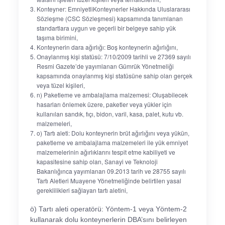
Konteyner: EmniyetliKonteynerler Hakkında Uluslararası
Sözleşme (CSC Sözleşmesi) kapsamında tanımlanan
standartlara uygun ve geçerli bir belgeye sahip yük
taşıma birimini,
Konteynerin dara ağırlığı: Boş konteynerin ağırlığını,
Onaylanmış kişi statüsü: 7/10/2009 tarihli ve 27369 sayılı
Resmi Gazete’de yayımlanan Gümrük Yönetmeliği
kapsamında onaylanmış kişi statüsüne sahip olan gerçek
veya tüzel kişileri,
n) Paketleme ve ambalajlama malzemesi: Oluşabilecek
hasarları önlemek üzere, paketler veya yükler için
kullanılan sandık, fıçı, bidon, varil, kasa, palet, kutu vb.
malzemeleri,
o) Tartı aleti: Dolu konteynerin brüt ağırlığını veya yükün,
paketleme ve ambalajlama malzemeleri ile yük emniyet
malzemelerinin ağırlıklarını tespit etme kabiliyeti ve
kapasitesine sahip olan, Sanayi ve Teknoloji
Bakanlığınca yayımlanan 09.2013 tarih ve 28755 sayılı
Tartı Aletleri Muayene Yönetmeliğinde belirtilen yasal
gereklilikleri sağlayan tartı aletini,
ö) Tartı aleti operatörü: Yöntem-1 veya Yöntem-2
kullanarak dolu konteynerlerin DBA’sını belirleyen