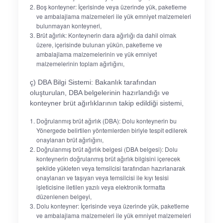
Boş konteyner: İçerisinde veya üzerinde yük, paketleme
ve ambalajlama malzemeleri ile yük emniyet malzemeleri
bulunmayan konteyneri,
Brüt ağırlık: Konteynerin dara ağırlığı da dahil olmak
üzere, içerisinde bulunan yükün, paketleme ve
ambalajlama malzemelerinin ve yük emniyet
malzemelerinin toplam ağırlığını,
ç) DBA Bilgi Sistemi: Bakanlık tarafından
oluşturulan, DBA belgelerinin hazırlandığı ve
konteyner brüt ağırlıklarının takip edildiği sistemi,
Doğrulanmış brüt ağırlık (DBA): Dolu konteynerin bu
Yönergede belirtilen yöntemlerden biriyle tespit edilerek
onaylanan brüt ağırlığını,
Doğrulanmış brüt ağırlık belgesi (DBA belgesi): Dolu
konteynerin doğrulanmış brüt ağırlık bilgisini içerecek
şekilde yükleten veya temsilcisi tarafından hazırlanarak
onaylanan ve taşıyan veya temsilcisi ile kıyı tesisi
işleticisine iletilen yazılı veya elektronik formatta
düzenlenen belgeyi,
Dolu konteyner: İçerisinde veya üzerinde yük, paketleme
ve ambalajlama malzemeleri ile yük emniyet malzemeleri