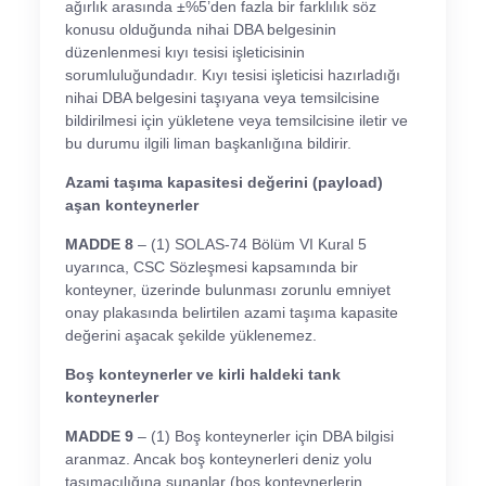
ağırlık arasında ±%5’den fazla bir farklılık söz
konusu olduğunda nihai DBA belgesinin
düzenlenmesi kıyı tesisi işleticisinin
sorumluluğundadır. Kıyı tesisi işleticisi hazırladığı
nihai DBA belgesini taşıyana veya temsilcisine
bildirilmesi için yükletene veya temsilcisine iletir ve
bu durumu ilgili liman başkanlığına bildirir.
Azami taşıma kapasitesi değerini (payload)
aşan konteynerler
MADDE 8
– (1) SOLAS-74 Bölüm VI Kural 5
uyarınca, CSC Sözleşmesi kapsamında bir
konteyner, üzerinde bulunması zorunlu emniyet
onay plakasında belirtilen azami taşıma kapasite
değerini aşacak şekilde yüklenemez.
Boş konteynerler ve kirli haldeki tank
konteynerler
MADDE 9
– (1) Boş konteynerler için DBA bilgisi
aranmaz. Ancak boş konteynerleri deniz yolu
taşımacılığına sunanlar (boş konteynerlerin