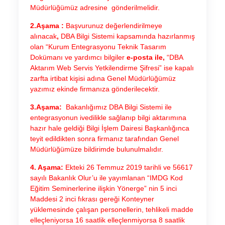
Müdürlüğümüz adresine gönderilmelidir.
2.Aşama :
Başvurunuz değerlendirilmeye
alınacak
,
DBA Bilgi Sistemi kapsamında hazırlanmış
olan “Kurum Entegrasyonu Teknik Tasarım
Dokümanı ve yardımcı bilgiler
e-posta ile,
“DBA
Aktarım Web Servis Yetkilendirme Şifresi” ise kapalı
zarfta irtibat kişisi adına Genel Müdürlüğümüz
yazımız ekinde firmanıza gönderilecektir.
3.Aşama:
Bakanlığımız DBA Bilgi Sistemi ile
entegrasyonun ivedilikle sağlanıp bilgi aktarımına
hazır hale geldiği Bilgi İşlem Dairesi Başkanlığınca
teyit edildikten sonra firmanız tarafından Genel
Müdürlüğümüze bildirimde bulunulmalıdır.
4. Aşama:
Ekteki 26 Temmuz 2019 tarihli ve 56617
sayılı Bakanlık Olur’u ile yayımlanan “IMDG Kod
Eğitim Seminerlerine ilişkin Yönerge” nin 5 inci
Maddesi 2 inci fıkrası gereği Konteyner
yüklemesinde çalışan personellerin, tehlikeli madde
elleçleniyorsa 16 saatlik elleçlenmiyorsa 8 saatlik