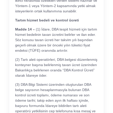
ikinci fıkrasında özellikleri verilen sistemi hazırlar ve
Yöntem-1 veya Yöntem-2 kapsamında yetki almak
isteyenlerin ortak kullanımına sunabilir.
Tartım hizmet bedeli ve kontrol ücreti
Madde 14 –
(1) İdare, DBA tespit hizmeti için tartım
hizmet bedelinin tavan ücretini belirler ve ilan eder.
Söz konusu tavan ücreti her takvim yılı başından
geçerli olmak üzere bir önceki yılın tüketici fiyat
endeksi (TÜFE) oranında artırılır.
(2) Tartı aleti operatörleri, DBA belgesi düzenlenmiş
konteyner başına belirlenmiş tavan ücret üzerinden
Bakanlıkça belirlenen oranda “DBA Kontrol Ücreti”
olarak İdareye öder.
(3) DBA Bilgi Sistemi üzerinden oluşturulan DBA
belge sayısının hesaplanmasıyla bulunan DBA
kontrol ücreti toplamı, ödeme numarası ve son
ödeme tarihi; takip eden ayın ilk haftası içinde,
başvuru formunda İdareye bildirilen tartı aleti
operatörü yetkilisinin cep telefonuna kısa mesaj ve