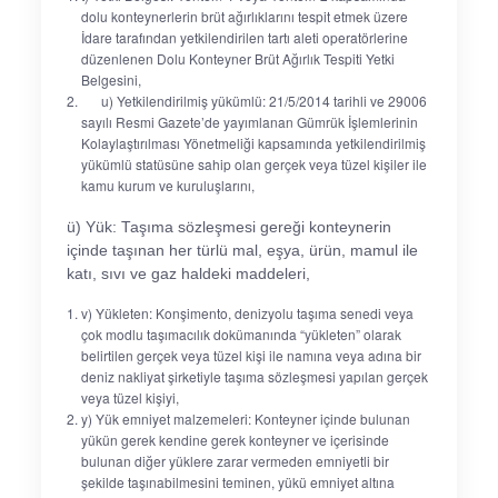
dolu konteynerlerin brüt ağırlıklarını tespit etmek üzere
İdare tarafından yetkilendirilen tartı aleti operatörlerine
düzenlenen Dolu Konteyner Brüt Ağırlık Tespiti Yetki
Belgesini,
u) Yetkilendirilmiş yükümlü: 21/5/2014 tarihli ve 29006
sayılı Resmi Gazete’de yayımlanan Gümrük İşlemlerinin
Kolaylaştırılması Yönetmeliği kapsamında yetkilendirilmiş
yükümlü statüsüne sahip olan gerçek veya tüzel kişiler ile
kamu kurum ve kuruluşlarını,
ü) Yük: Taşıma sözleşmesi gereği konteynerin
içinde taşınan her türlü mal, eşya, ürün, mamul ile
katı, sıvı ve gaz haldeki maddeleri,
v) Yükleten: Konşimento, denizyolu taşıma senedi veya
çok modlu taşımacılık dokümanında “yükleten” olarak
belirtilen gerçek veya tüzel kişi ile namına veya adına bir
deniz nakliyat şirketiyle taşıma sözleşmesi yapılan gerçek
veya tüzel kişiyi,
y) Yük emniyet malzemeleri: Konteyner içinde bulunan
yükün gerek kendine gerek konteyner ve içerisinde
bulunan diğer yüklere zarar vermeden emniyetli bir
şekilde taşınabilmesini teminen, yükü emniyet altına