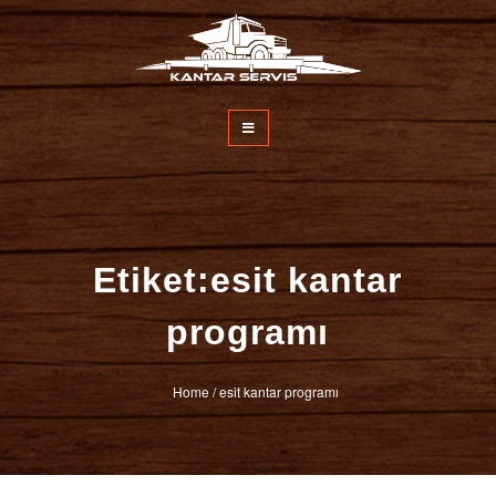
İçeriğe
atla
Kantar Servisi
Etiket:esit kantar
programı
Home
/
esit kantar programı