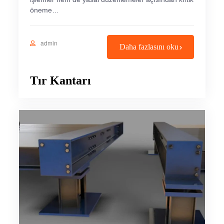
öneme…
admin
Daha fazlasını oku
Tır Kantarı