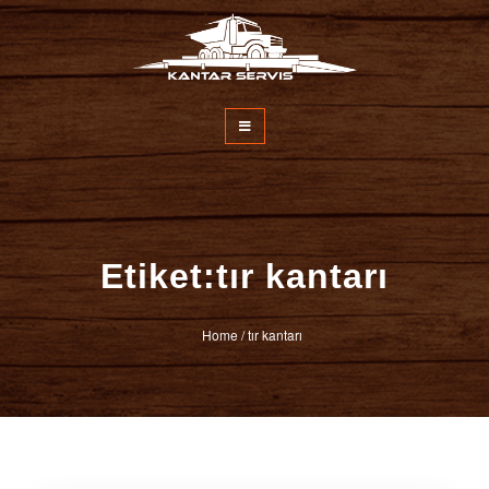
İçeriğe
atla
Kantar Servisi
Etiket:tır kantarı
Home
/
tır kantarı