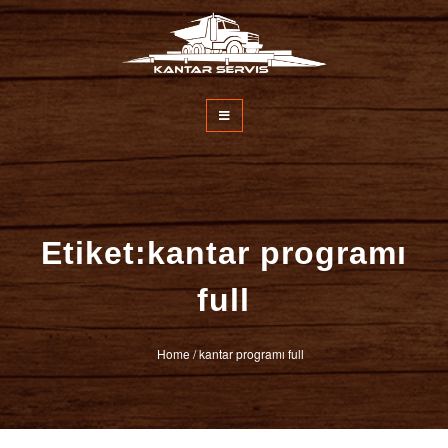
İçeriğe
atla
Kantar Servisi
Etiket:kantar programı
full
Home
/
kantar programı full