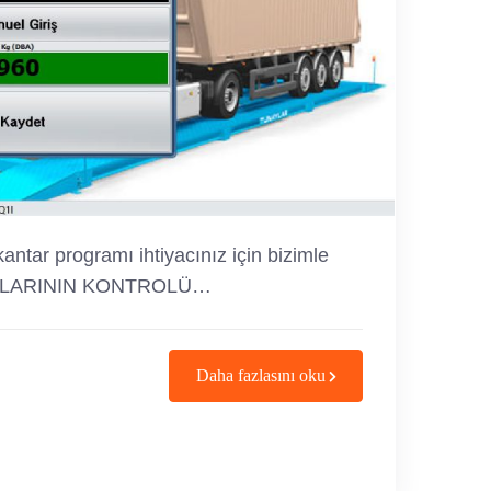
tar programı ihtiyacınız için bizimle
J ATIKLARININ KONTROLÜ…
Daha fazlasını oku