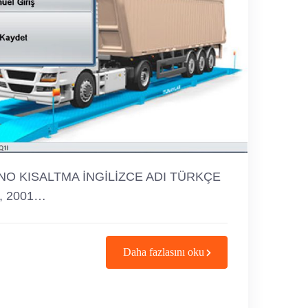
aspx NO KISALTMA İNGİLİZCE ADI TÜRKÇE
ps, 2001…
Daha fazlasını oku