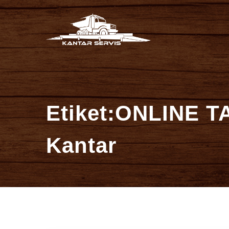
İçeriğe
Kantar Se
atla
Etiket:ONLINE T
Kantar