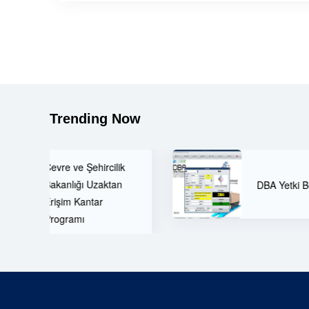
Trending Now
k
n
DBA Yetki Belgesi