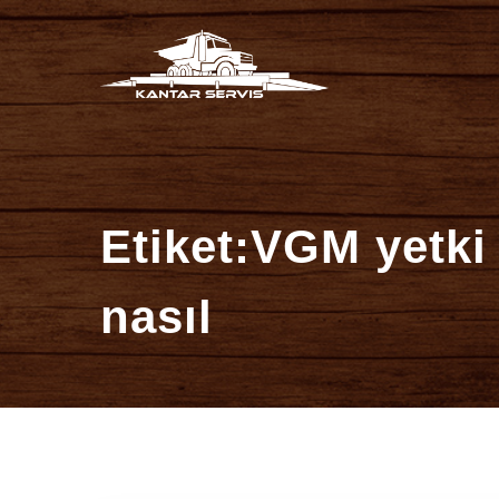
İçeriğe
Kantar Se
atla
Etiket:VGM yetki
nasıl