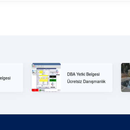
60 Tonluk Tır
DBA Yetki Belgesi
ve Öne Çıka
Ücretsiz Danışmanlık
Özellikleri