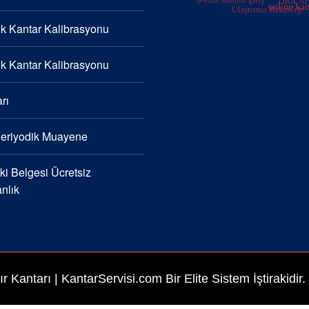
k Kantar Kalibrasyonu
k Kantar Kalibrasyonu
rı
Periyodik Muayene
i Belgesi Ücretsiz
nlık
ır Kantarı
| KantarServisi.com Bir Elite Sistem İştirakidir.