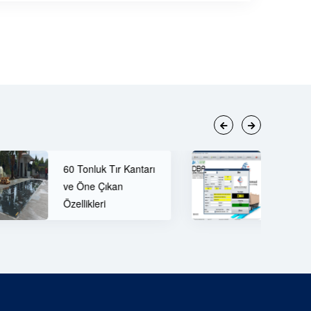
 Kantarı
n
DBA Kantar Programı