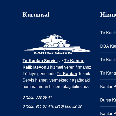
Kurumsal
Hizme
Tır Kanta
DBA Kan
Tır Kanta
Tır Kantarı Servisi
ve
Tır Kantarı
Kalibrasyonu
hizmeti veren firmamız
Tır Kanta
Türkiye genelinde
Tır Kantarı
Teknik
Servis hizmeti vermektedir aşağıdaki
Kantar 
numaralardan bizlere ulaşabilirsiniz.
0 (232) 332 09 41
Bursa Ka
0 (322) 911 07 41
0 (216) 606 32 62
Kantar 