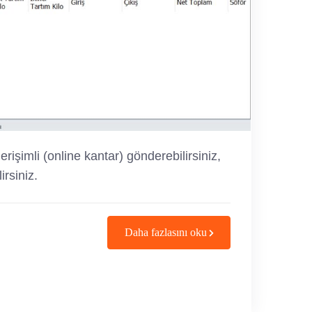
rişimli (online kantar) gönderebilirsiniz,
irsiniz.
Daha fazlasını oku