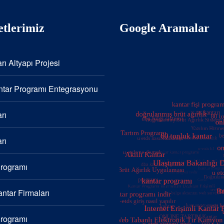
tlerimiz
Google Aramalar
rı Altyapı Projesi
tar Programı Entegrasyonu
rı
rı
Programı
ntar Firmaları
Programı