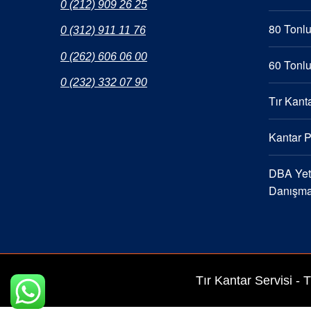
0 (212) 909 26 25
80 Tonlu
0 (312) 911 11 76
0 (262) 606 06 00
60 Tonlu
0 (232) 332 07 90
Tır Kanta
Kantar 
DBA Yetk
Danışma
Tır Kantar Servisi -
T