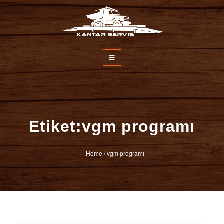
İçeriğe
atla
Kantar Servisi
Etiket:vgm programı
Home
/
vgm programı