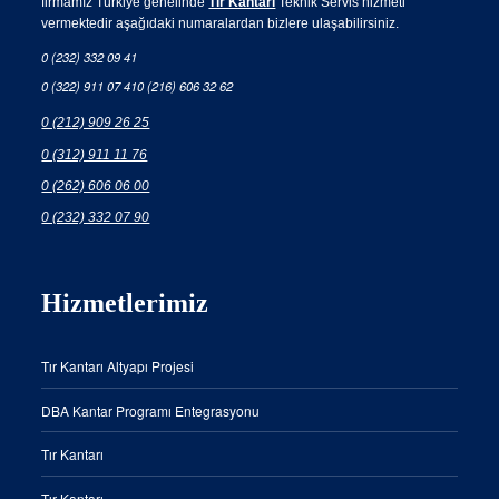
firmamız Türkiye genelinde
Tır Kantarı
Teknik Servis hizmeti
vermektedir aşağıdaki numaralardan bizlere ulaşabilirsiniz.
0 (232) 332 09 41
0 (322) 911 07 41
0 (216) 606 32 62
0 (212) 909 26 25
0 (312) 911 11 76
0 (262) 606 06 00
0 (232) 332 07 90
Hizmetlerimiz
Tır Kantarı Altyapı Projesi
DBA Kantar Programı Entegrasyonu
Tır Kantarı
Tır Kantarı