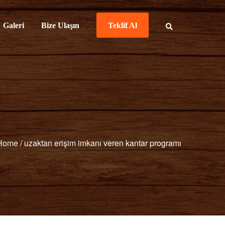
Galeri
Bize Ulaşın
Teklif Al
Home
/
uzaktan erişim imkanı veren kantar programı