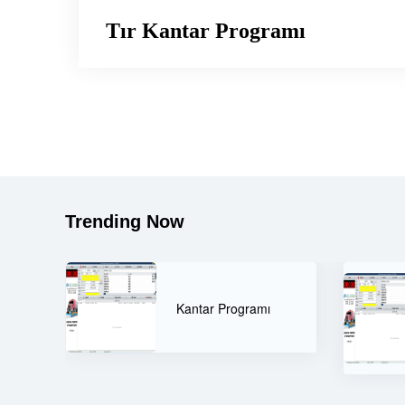
Tır Kantar Programı
Trending Now
Çevre ve Şehircilik
Bakanlığı Uzaktan
mı
Erişim Kantar
Programı