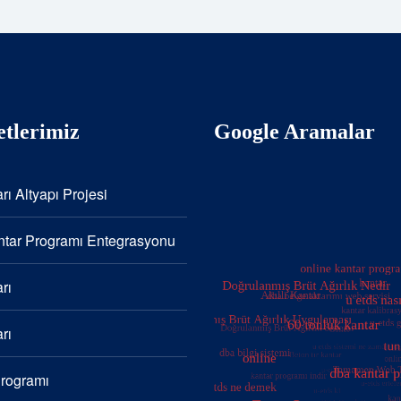
tlerimiz
Google Aramalar
rı Altyapı Projesi
tar Programı Entegrasyonu
rı
rı
Programı