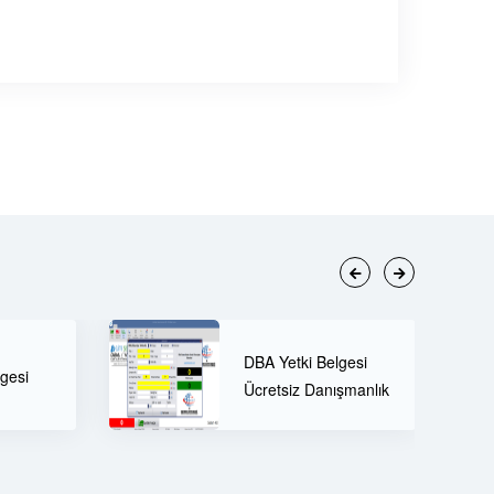
60 Tonluk Tır Kantarı
Belgesi
ve Öne Çıkan
anışmanlık
Özellikleri