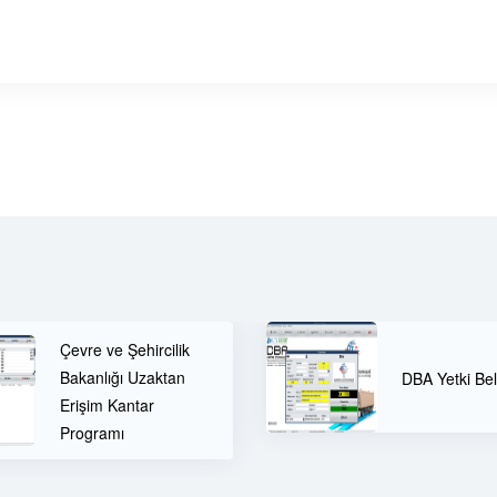
DBA Yetki 
DBA Yetki Belgesi
Ücretsiz D