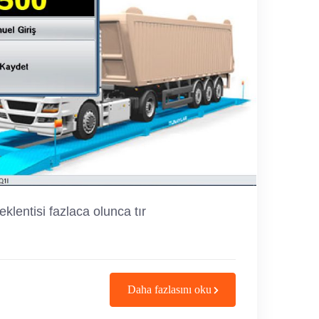
klentisi fazlaca olunca tır
Daha fazlasını oku