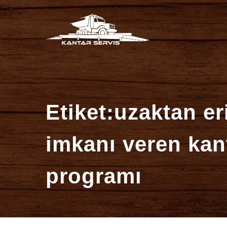
İçeriğe
Kantar Se
atla
Etiket:uzaktan er
imkanı veren kan
programı