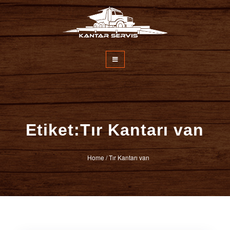
İçeriğe
atla
Kantar Servisi
Etiket:Tır Kantarı van
Home
/
Tır Kantarı van