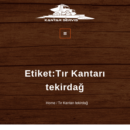
İçeriğe
atla
Kantar Servisi
Etiket:Tır Kantarı
tekirdağ
Home
/
Tır Kantarı tekirdağ