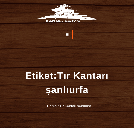
İçeriğe
atla
Kantar Servisi
Etiket:Tır Kantarı
şanlıurfa
Home
/
Tır Kantarı şanlıurfa