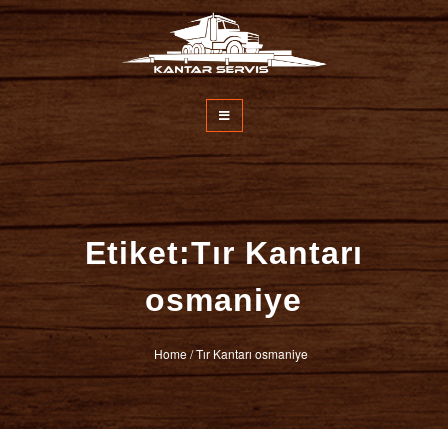
İçeriğe
atla
Kantar Servisi
Etiket:Tır Kantarı
osmaniye
Home
/
Tır Kantarı osmaniye