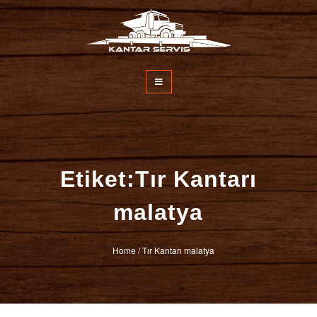
İçeriğe
atla
Kantar Servisi
Etiket:Tır Kantarı
malatya
Home
/
Tır Kantarı malatya