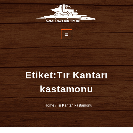
İçeriğe
atla
Kantar Servisi
Etiket:Tır Kantarı
kastamonu
Home
/
Tır Kantarı kastamonu