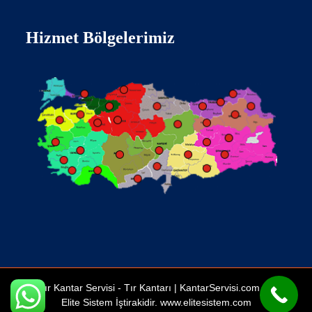
Hizmet Bölgelerimiz
Tır Kantar Servisi -
Tır Kantarı
| KantarServisi.com Bir
Elite Sistem İştirakidir.
www.elitesistem.com