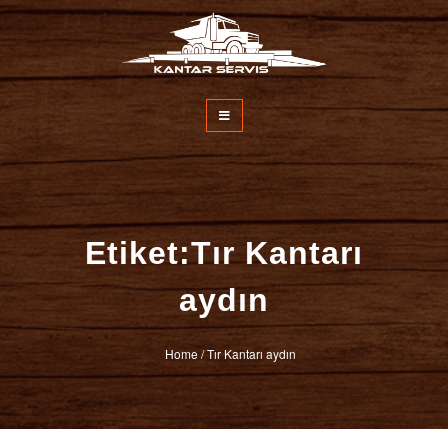
İçeriğe
atla
Kantar Servisi
Etiket:Tır Kantarı
aydın
Home
/
Tır Kantarı aydın