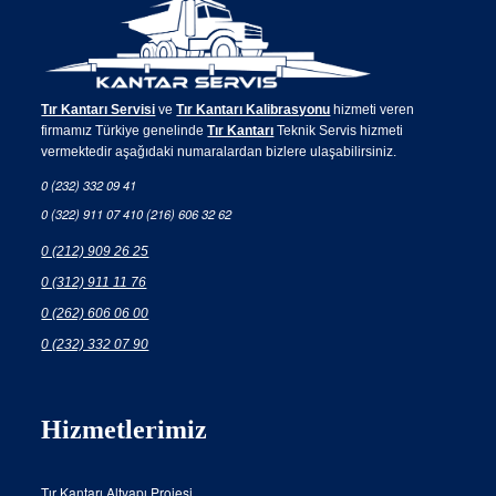
Tır Kantarı Servisi
ve
Tır Kantarı Kalibrasyonu
hizmeti veren
firmamız Türkiye genelinde
Tır Kantarı
Teknik Servis hizmeti
vermektedir aşağıdaki numaralardan bizlere ulaşabilirsiniz.
0 (232) 332 09 41
0 (322) 911 07 41
0 (216) 606 32 62
0 (212) 909 26 25
0 (312) 911 11 76
0 (262) 606 06 00
0 (232) 332 07 90
Hizmetlerimiz
Tır Kantarı Altyapı Projesi