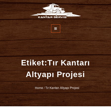
İçeriğe
atla
Kantar Servisi
Etiket:Tır Kantarı
Altyapı Projesi
Home
/
Tır Kantarı Altyapı Projesi