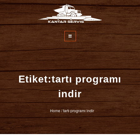
İçeriğe
atla
Kantar Servisi
Etiket:tartı programı
indir
Home
/
tartı programı indir