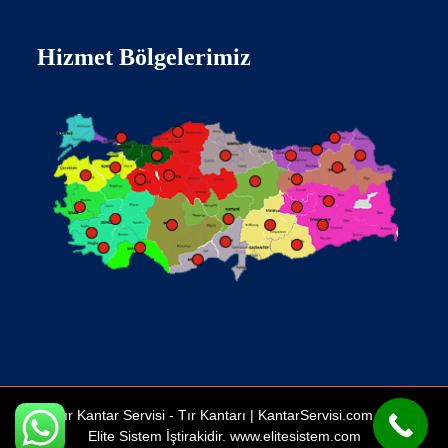
Hizmet Bölgelerimiz
Tır Kantar Servisi -
Tır Kantarı
| KantarServisi.com Bir
Elite Sistem İştirakidir.
www.elitesistem.com