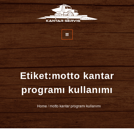
İçeriğe
atla
Kantar Servisi
Etiket:motto kantar
programı kullanımı
Home
/
motto kantar programı kullanımı