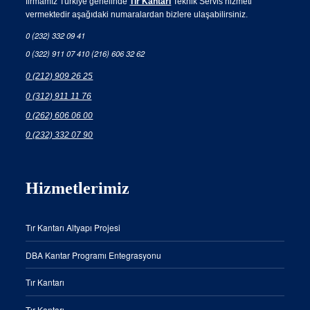
firmamız Türkiye genelinde
Tır Kantarı
Teknik Servis hizmeti
vermektedir aşağıdaki numaralardan bizlere ulaşabilirsiniz.
0 (232) 332 09 41
0 (322) 911 07 41
0 (216) 606 32 62
0 (212) 909 26 25
0 (312) 911 11 76
0 (262) 606 06 00
0 (232) 332 07 90
Hizmetlerimiz
Tır Kantarı Altyapı Projesi
DBA Kantar Programı Entegrasyonu
Tır Kantarı
Tır Kantarı