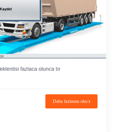
klentisi fazlaca olunca tır
Daha fazlasını oku