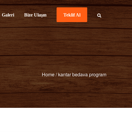
Galeri
Bize Ulaşın
Teklif Al
Home
/
kantar bedava program