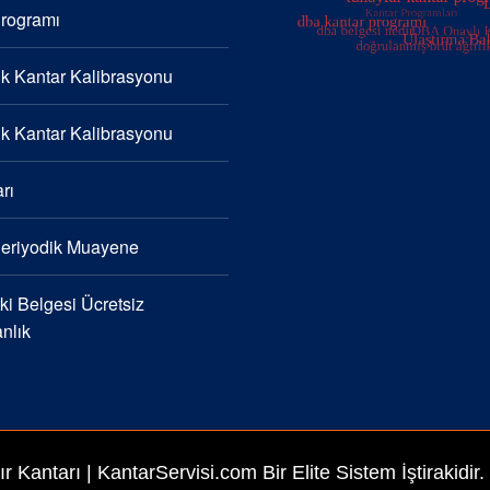
Programı
k Kantar Kalibrasyonu
k Kantar Kalibrasyonu
rı
Periyodik Muayene
i Belgesi Ücretsiz
nlık
ır Kantarı
| KantarServisi.com Bir Elite Sistem İştirakidir.