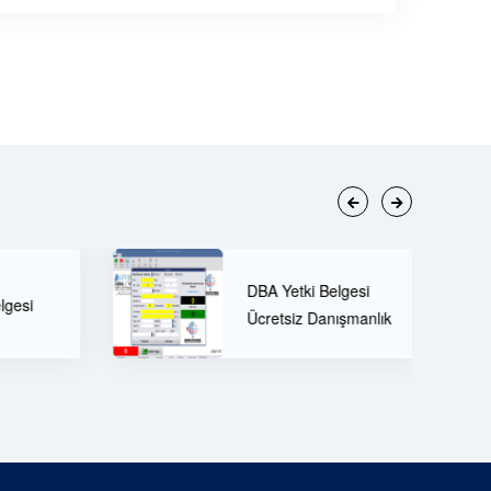
60 Tonluk Tır Kantarı
BA Yetki Belgesi
ve Öne Çıkan
cretsiz Danışmanlık
Özellikleri