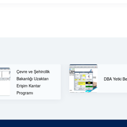
D
DBA Yetki Belgesi
Ü