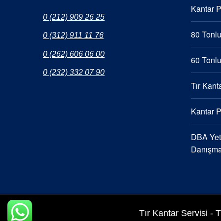
Kantar 
0 (212) 909 26 25
80 Tonlu
0 (312) 911 11 76
0 (262) 606 06 00
60 Tonlu
0 (232) 332 07 90
Tır Kanta
Kantar 
DBA Yetk
Danışma
Tır Kantar Servisi -
T