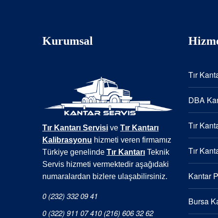
Kurumsal
Hizme
Tır Kanta
DBA Kan
Tır Kanta
Tır Kantarı Servisi
ve
Tır Kantarı
Kalibrasyonu
hizmeti veren firmamız
Tır Kanta
Türkiye genelinde
Tır Kantarı
Teknik
Servis hizmeti vermektedir aşağıdaki
Kantar 
numaralardan bizlere ulaşabilirsiniz.
0 (232) 332 09 41
Bursa Ka
0 (322) 911 07 41
0 (216) 606 32 62