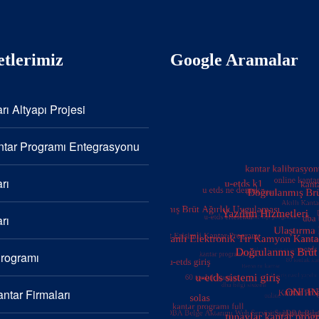
tlerimiz
Google Aramalar
rı Altyapı Projesi
tar Programı Entegrasyonu
rı
rı
Programı
ntar Firmaları