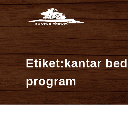
İçeriğe
Kantar Se
atla
Etiket:kantar be
program