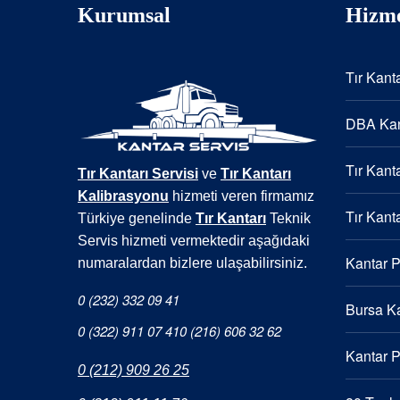
Kurumsal
Hizme
Tır Kanta
DBA Kan
Tır Kanta
Tır Kantarı Servisi
ve
Tır Kantarı
Kalibrasyonu
hizmeti veren firmamız
Tır Kanta
Türkiye genelinde
Tır Kantarı
Teknik
Servis hizmeti vermektedir aşağıdaki
Kantar 
numaralardan bizlere ulaşabilirsiniz.
0 (232) 332 09 41
Bursa Ka
0 (322) 911 07 41
0 (216) 606 32 62
Kantar 
0 (212) 909 26 25