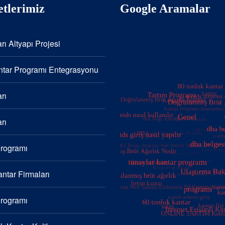
tlerimiz
Google Aramalar
rı Altyapı Projesi
tar Programı Entegrasyonu
rı
rı
Programı
ntar Firmaları
Programı