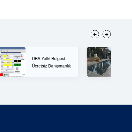
60 Tonluk Tır Kantarı
lgesi
ve Öne Çıkan
ışmanlık
Özellikleri