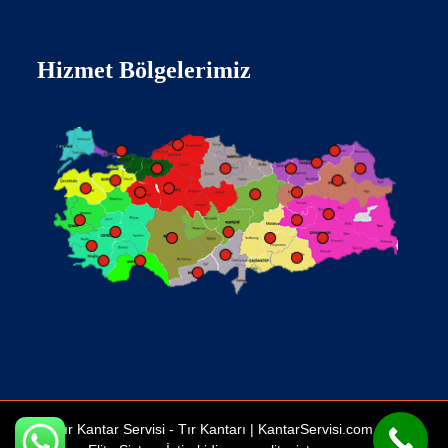
Hizmet Bölgelerimiz
Tır Kantar Servisi -
Tır Kantarı
| KantarServisi.com Bir