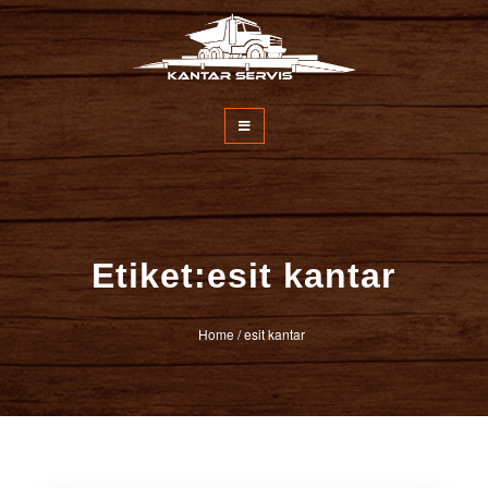
İçeriğe
atla
Kantar Servisi
Etiket:esit kantar
Home
/
esit kantar