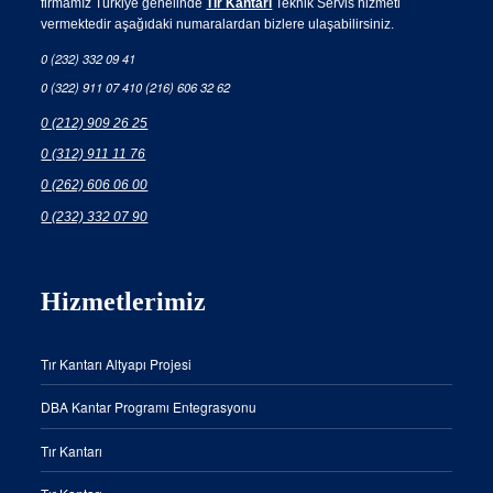
firmamız Türkiye genelinde
Tır Kantarı
Teknik Servis hizmeti
vermektedir aşağıdaki numaralardan bizlere ulaşabilirsiniz.
0 (232) 332 09 41
0 (322) 911 07 41
0 (216) 606 32 62
0 (212) 909 26 25
0 (312) 911 11 76
0 (262) 606 06 00
0 (232) 332 07 90
Hizmetlerimiz
Tır Kantarı Altyapı Projesi
DBA Kantar Programı Entegrasyonu
Tır Kantarı