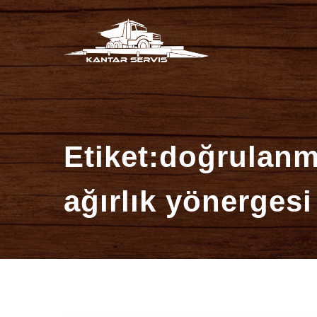
İçeriğe
Kantar Se
atla
Etiket:doğrulanm
ağırlık yönergesi