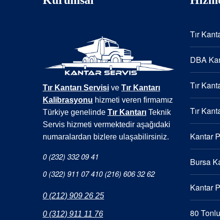
Tır Kanta
DBA Kan
Tır Kanta
Tır Kantarı Servisi
ve
Tır Kantarı
Kalibrasyonu
hizmeti veren firmamız
Tır Kanta
Türkiye genelinde
Tır Kantarı
Teknik
Servis hizmeti vermektedir aşağıdaki
Kantar 
numaralardan bizlere ulaşabilirsiniz.
0 (232) 332 09 41
Bursa Ka
0 (322) 911 07 41
0 (216) 606 32 62
Kantar 
0 (212) 909 26 25
80 Tonlu
0 (312) 911 11 76