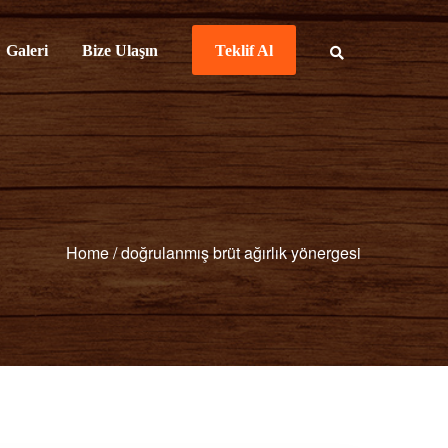
Galeri
Bize Ulaşın
Teklif Al
Home
/
doğrulanmış brüt ağırlık yönergesi