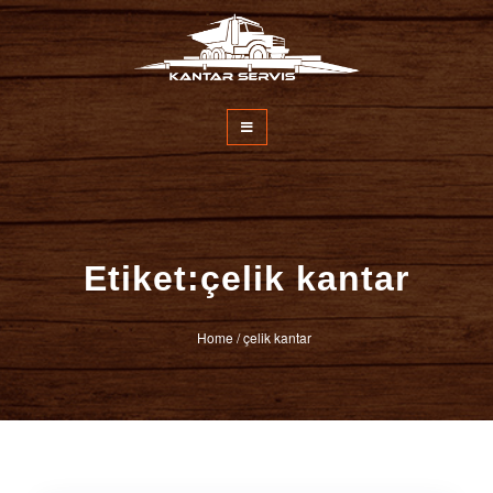
İçeriğe
atla
Kantar Servisi
Etiket:çelik kantar
Home
/
çelik kantar