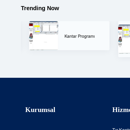
Trending Now
Çevre ve Şehircilik
Bakanlığı Uzaktan
Kantar Programı
Erişim Kantar
Programı
Kurumsal
Hizme
Tır Kanta