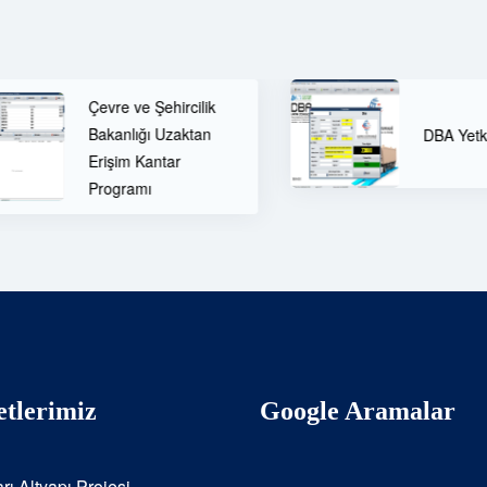
DBA Yetki Belgesi
tlerimiz
Google Aramalar
rı Altyapı Projesi