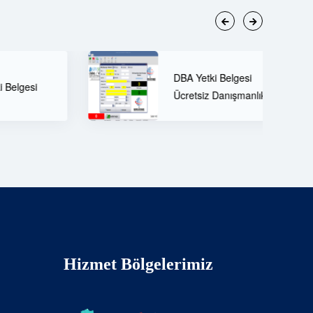
60 Tonluk Tır K
DBA Yetki Belgesi
ve Öne Çıkan
Ücretsiz Danışmanlık
Özellikleri
Hizmet Bölgelerimiz