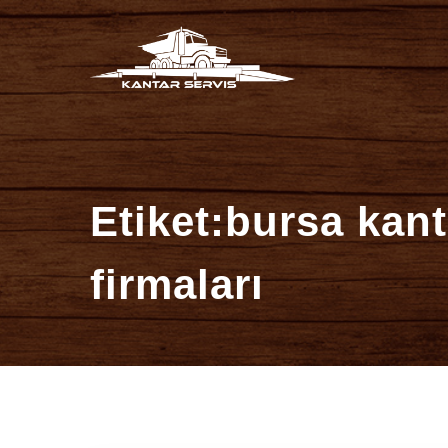
İçeriğe
Kantar Se
atla
Etiket:bursa kant
firmaları