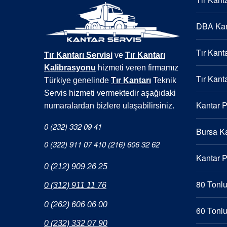
DBA Kan
Tır Kanta
Tır Kantarı Servisi
ve
Tır Kantarı
Kalibrasyonu
hizmeti veren firmamız
Tır Kanta
Türkiye genelinde
Tır Kantarı
Teknik
Servis hizmeti vermektedir aşağıdaki
Kantar 
numaralardan bizlere ulaşabilirsiniz.
0 (232) 332 09 41
Bursa Ka
0 (322) 911 07 41
0 (216) 606 32 62
Kantar 
0 (212) 909 26 25
80 Tonlu
0 (312) 911 11 76
0 (262) 606 06 00
60 Tonlu
0 (232) 332 07 90