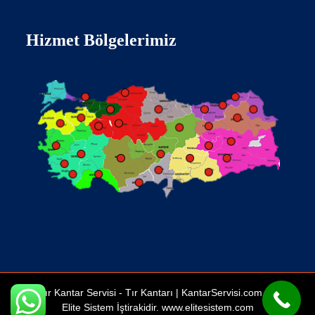
Hizmet Bölgelerimiz
Tır Kantar Servisi -
Tır Kantarı
| KantarServisi.com Bir
Elite Sistem İştirakidir.
www.elitesistem.com