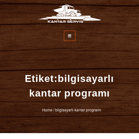
İçeriğe
atla
Kantar Servisi
Etiket:bilgisayarlı
kantar programı
Home
/
bilgisayarlı kantar programı