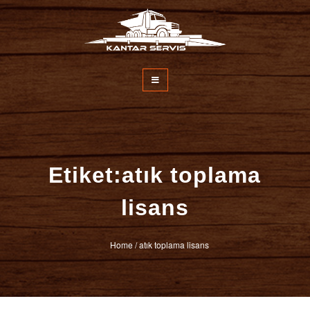
İçeriğe
atla
Kantar Servisi
Etiket:atık toplama
lisans
Home
/
atık toplama lisans