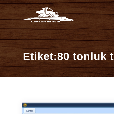
İçeriğe
Kantar Se
atla
Etiket:80 tonluk t