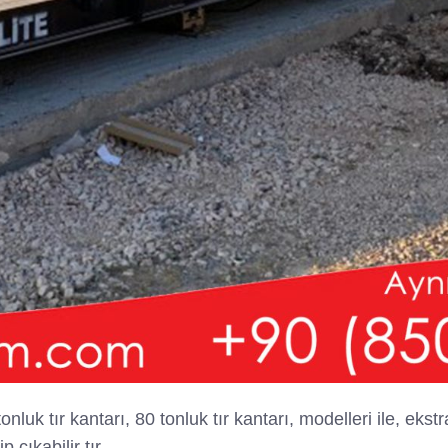
 tonluk tır kantarı, 80 tonluk tır kantarı, modelleri ile, ek
p çıkabilir tır…