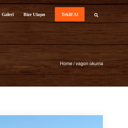
Galeri
Bize Ulaşın
Teklif Al
Home
/
vagon okuma