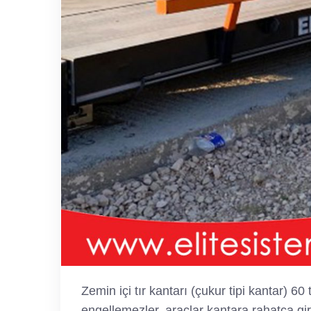
Zemin içi tır kantarı (çukur tipi kantar) 60
engellemezler, araçlar kantara rahatça giri