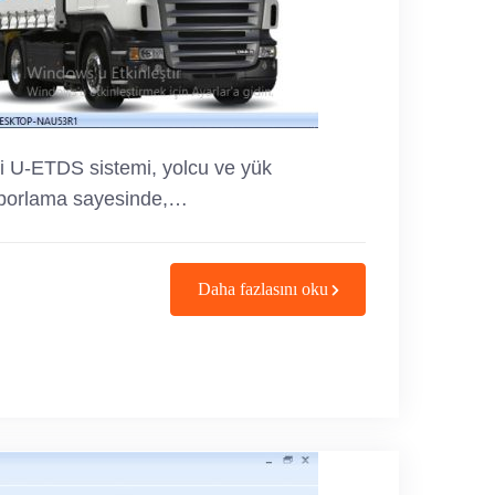
iği U-ETDS sistemi, yolcu ve yük
 raporlama sayesinde,…
Daha fazlasını oku