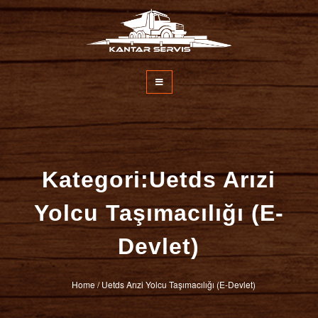
İçeriğe
atla
Kantar Servisi
Kategori:Uetds Arızi
Yolcu Taşımacılığı (E-
Devlet)
Home
/
Uetds Arızi Yolcu Taşımacılığı (E-Devlet)