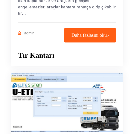
alan kaplamazlar ve araçların geçişini
engellemezler, araçlar kantara rahatça girip çıkabilir
tır…
admin
Daha fazlasını oku
Tır Kantarı