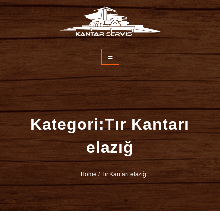
İçeriğe
atla
Kantar Servisi
Kategori:Tır Kantarı
elazığ
Home
/
Tır Kantarı elazığ