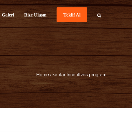
Galeri
Bize Ulaşın
Teklif Al
Home
/
kantar incentives program