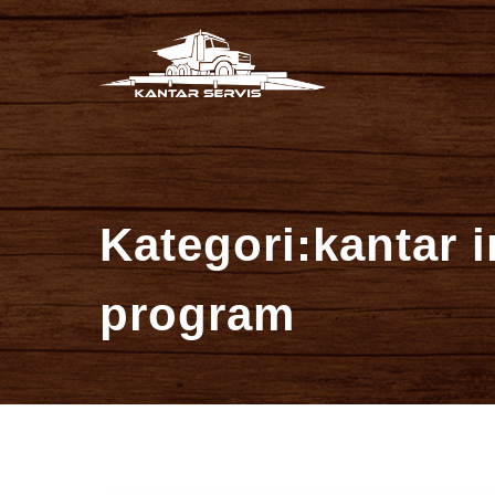
İçeriğe
Kantar Se
atla
Kategori:kantar 
program