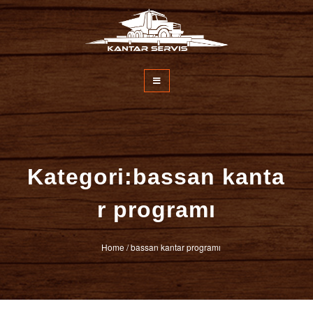
İçeriğe
atla
Kantar Servisi
Kategori:bassan kanta
r programı
Home
/
bassan kantar programı