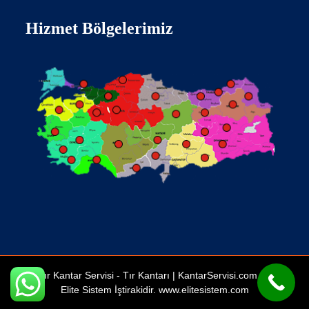
Hizmet Bölgelerimiz
Tır Kantar Servisi -
Tır Kantarı
| KantarServisi.com Bir
Elite Sistem İştirakidir.
www.elitesistem.com