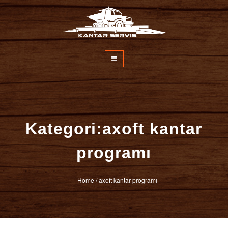
İçeriğe
atla
Kantar Servisi
Kategori:axoft kantar
programı
Home
/
axoft kantar programı