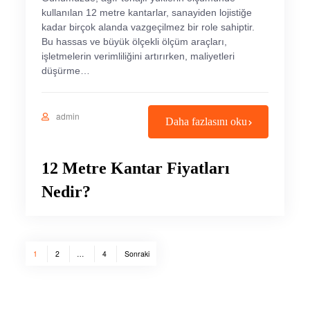
kullanılan 12 metre kantarlar, sanayiden lojistiğe
kadar birçok alanda vazgeçilmez bir role sahiptir.
Bu hassas ve büyük ölçekli ölçüm araçları,
işletmelerin verimliliğini artırırken, maliyetleri
düşürme…
admin
Daha fazlasını oku
12 Metre Kantar Fiyatları
Nedir?
Yazı
1
2
…
4
Sonraki
sayfalaması